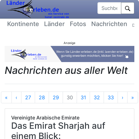
Suchbegriff
Kontinente
Länder
Fotos
Nachrichten
Dat
Anzeige
Nachrichten aus aller Welt
Anfang
Vorherige
Nächs
E
«
‹
27
28
29
30
31
32
33
›
»
Vereinigte Arabische Emirate
Das Emirat Sharjah auf
einem Blick: