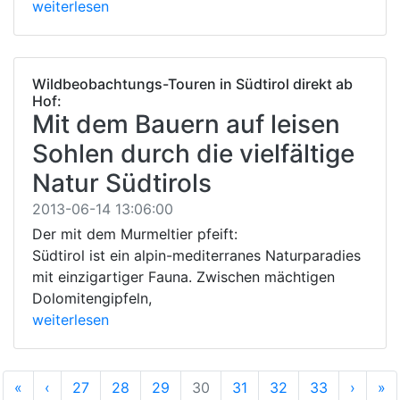
weiterlesen
Wildbeobachtungs-Touren in Südtirol direkt ab
Hof:
Mit dem Bauern auf leisen
Sohlen durch die vielfältige
Natur Südtirols
2013-06-14 13:06:00
Der mit dem Murmeltier pfeift:
Südtirol ist ein alpin-mediterranes Naturparadies
mit einzigartiger Fauna. Zwischen mächtigen
Dolomitengipfeln,
weiterlesen
Anfang
Vorherige
Nächs
E
«
‹
27
28
29
30
31
32
33
›
»