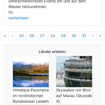
unterschiedlichsten Events am und auf dem
Wasser teilzunehmen.
Vo
weiterlesen
Anfang
Vorherige
Nächs
E
«
‹
25
26
27
28
29
30
31
›
»
Länder erleben:
Himalaya-Panorama
Skywalker mit Blick
im nordindischen
auf Macau (Skywalk
Bundesstaat Ladakh
X).