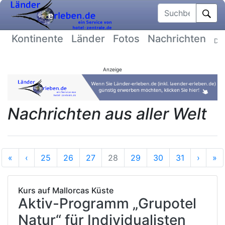
Suchbegriff
Kontinente
Länder
Fotos
Nachrichten
Dat
Anzeige
Nachrichten aus aller Welt
Anfang
Vorherige
Nächs
E
«
‹
25
26
27
28
29
30
31
›
»
Kurs auf Mallorcas Küste
Aktiv-Programm „Grupotel
Natur“ für Individualisten