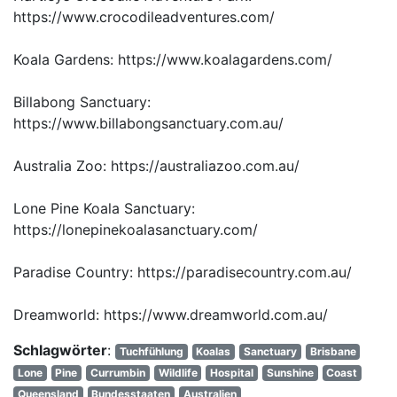
https://www.crocodileadventures.com/
Koala Gardens: https://www.koalagardens.com/
Billabong Sanctuary:
https://www.billabongsanctuary.com.au/
Australia Zoo: https://australiazoo.com.au/
Lone Pine Koala Sanctuary:
https://lonepinekoalasanctuary.com/
Paradise Country: https://paradisecountry.com.au/
Dreamworld: https://www.dreamworld.com.au/
Schlagwörter
:
Tuchfühlung
Koalas
Sanctuary
Brisbane
Lone
Pine
Currumbin
Wildlife
Hospital
Sunshine
Coast
Queensland
Bundesstaaten
Australien