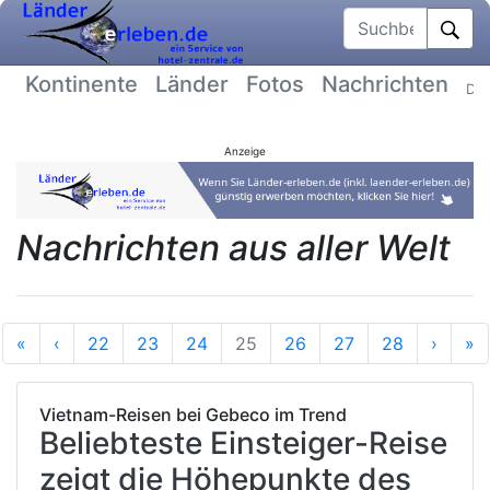
Suchbegriff
Kontinente
Länder
Fotos
Nachrichten
Dat
Anzeige
Nachrichten aus aller Welt
Anfang
Vorherige
Nächs
E
«
‹
22
23
24
25
26
27
28
›
»
Vietnam-Reisen bei Gebeco im Trend
Beliebteste Einsteiger-Reise
zeigt die Höhepunkte des