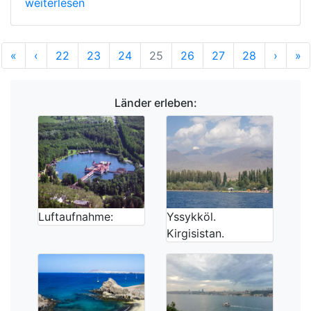
weiterlesen
Anfang
Vorherige
Nächs
E
«
‹
22
23
24
25
26
27
28
›
»
Länder erleben:
Luftaufnahme:
Yssykköl.
Kirgisistan.