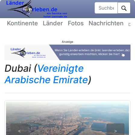
Suchbegriff
Kontinente
Länder
Fotos
Nachrichten
Dat
Anzeige
Dubai (
Vereinigte
Arabische Emirate
)
<
>