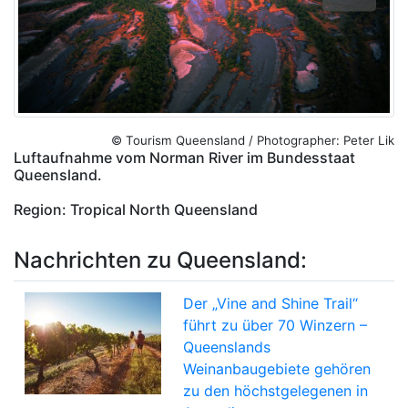
© Tourism Queensland / Photographer: Peter Lik
Luftaufnahme vom Norman River im Bundesstaat
Queensland.
Region: Tropical North Queensland
Nachrichten zu Queensland:
Der „Vine and Shine Trail“
führt zu über 70 Winzern –
Queenslands
Weinanbaugebiete gehören
zu den höchstgelegenen in