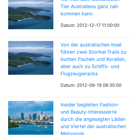
Tier Australiens ganz nah
kommen kann
Datum: 2012-12-17 11:00:00
Von der australischen Insel
führen zwei Snorkel Trails zu
bunten Fischen und Korallen,
aber auch zu Schiffs- und
Flugzeugwracks
Datum: 2012-09-19 08:35:00
Insider begleiten Fashion-
und Beauty-Interessierte
durch die angesagten Läden
und Viertel der australischen
Metropole