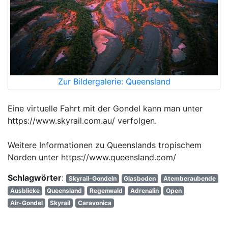
Zur Bildergalerie: Queensland
Eine virtuelle Fahrt mit der Gondel kann man unter
https://www.skyrail.com.au/ verfolgen.
Weitere Informationen zu Queenslands tropischem
Norden unter https://www.queensland.com/
Schlagwörter
:
Skyrail-Gondeln
Glasboden
Atemberaubende
Ausblicke
Queensland
Regenwald
Adrenalin
Open
Air-Gondel
Skyrail
Caravonica