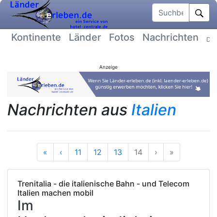
Suchbegriff
Kontinente
Länder
Fotos
Nachrichten
Dat
Anzeige
Nachrichten aus
Italien
Anfang
Vorherige
Nächste
Ende
«
‹
11
12
13
14
›
»
Trenitalia - die italienische Bahn - und Telecom
Italien machen mobil
Im