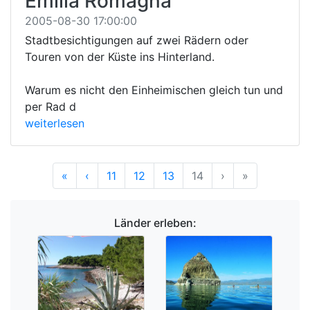
Emilia Romagna
2005-08-30 17:00:00
Stadtbesichtigungen auf zwei Rädern oder
Touren von der Küste ins Hinterland.
Warum es nicht den Einheimischen gleich tun und
per Rad d
weiterlesen
Anfang
Vorherige
Nächste
Ende
«
‹
11
12
13
14
›
»
Länder erleben: