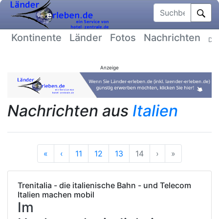
Suchbegriff
Kontinente
Länder
Fotos
Nachrichten
Dat
Anzeige
Nachrichten aus
Italien
Anfang
Vorherige
Nächste
Ende
«
‹
11
12
13
14
›
»
Trenitalia - die italienische Bahn - und Telecom
Italien machen mobil
Im