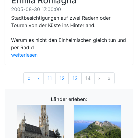
Emilia Romagna
2005-08-30 17:00:00
Stadtbesichtigungen auf zwei Rädern oder
Touren von der Küste ins Hinterland.
Warum es nicht den Einheimischen gleich tun und
per Rad d
weiterlesen
Anfang
Vorherige
Nächste
Ende
«
‹
11
12
13
14
›
»
Länder erleben: