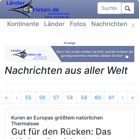
Suchbegriff
Kontinente
Länder
Fotos
Nachrichten
Dat
Anzeige
Nachrichten aus aller Welt
Anfang
Vorherige
Nächs
E
«
‹
55
56
57
58
59
60
61
›
»
Kuren an Europas größtem natürlichen
Thermalsee
Gut für den Rücken: Das