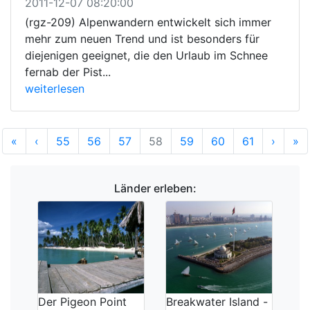
2011-12-07 08:20:00
(rgz-209) Alpenwandern entwickelt sich immer
mehr zum neuen Trend und ist besonders für
diejenigen geeignet, die den Urlaub im Schnee
fernab der Pist...
weiterlesen
Anfang
Vorherige
Nächs
E
«
‹
55
56
57
58
59
60
61
›
»
Länder erleben:
Der Pigeon Point
Breakwater Island -