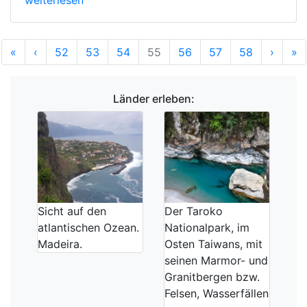
Anfang
Vorherige
Nächs
E
«
‹
52
53
54
55
56
57
58
›
»
Länder erleben:
Sicht auf den
Der Taroko
atlantischen Ozean.
Nationalpark, im
Madeira.
Osten Taiwans, mit
seinen Marmor- und
Granitbergen bzw.
Felsen, Wasserfällen