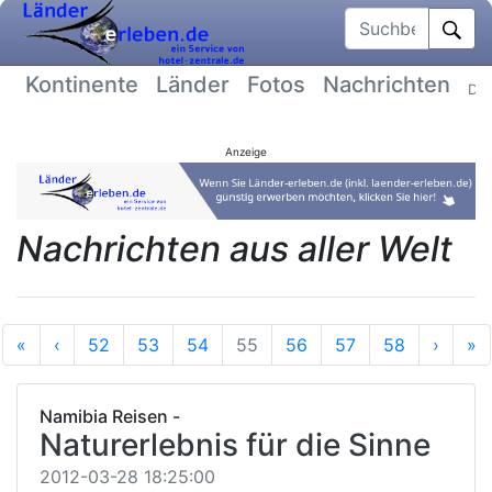
Suchbegriff
Kontinente
Länder
Fotos
Nachrichten
Dat
Anzeige
Nachrichten aus aller Welt
Anfang
Vorherige
Nächs
E
«
‹
52
53
54
55
56
57
58
›
»
Namibia Reisen -
Naturerlebnis für die Sinne
2012-03-28 18:25:00