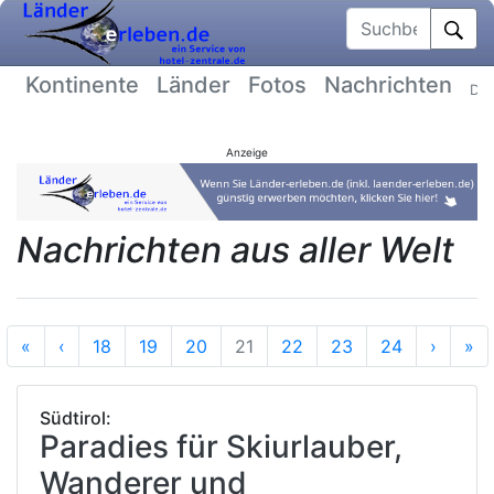
Suchbegriff
Kontinente
Länder
Fotos
Nachrichten
Dat
Anzeige
Nachrichten aus aller Welt
Anfang
Vorherige
Nächst
En
«
‹
18
19
20
21
22
23
24
›
»
Südtirol:
Paradies für Skiurlauber,
Wanderer und