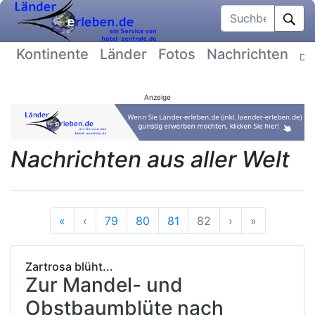
Suchbegriff
Kontinente
Länder
Fotos
Nachrichten
Dat
Anzeige
Nachrichten aus aller Welt
Anfang
Vorherige
Nächste
Ende
«
‹
79
80
81
82
›
»
Zartrosa blüht...
Zur Mandel- und
Obstbaumblüte nach