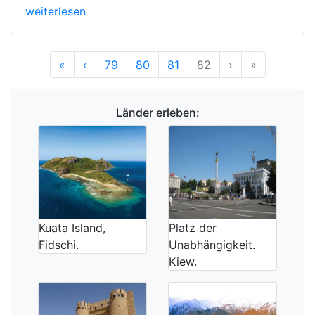
weiterlesen
Anfang
Vorherige
Nächste
Ende
«
‹
79
80
81
82
›
»
Länder erleben:
Kuata Island,
Platz der
Fidschi.
Unabhängigkeit.
Kiew.