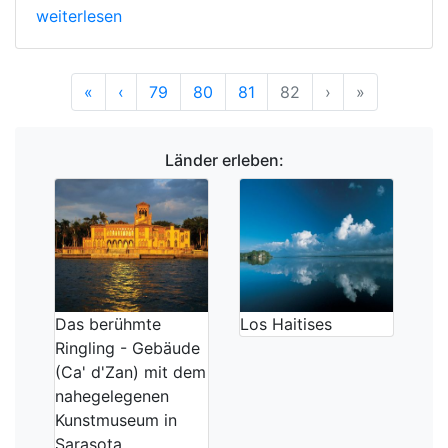
weiterlesen
Anfang
Vorherige
Nächste
Ende
«
‹
79
80
81
82
›
»
Länder erleben:
Das berühmte
Los Haitises
Ringling - Gebäude
(Ca' d'Zan) mit dem
nahegelegenen
Kunstmuseum in
Sarasota.