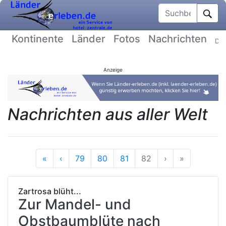
Suchbegriff
Kontinente
Länder
Fotos
Nachrichten
Dat
Anzeige
Nachrichten aus aller Welt
Anfang
Vorherige
Nächste
Ende
«
‹
79
80
81
82
›
»
Zartrosa blüht...
Zur Mandel- und
Obstbaumblüte nach