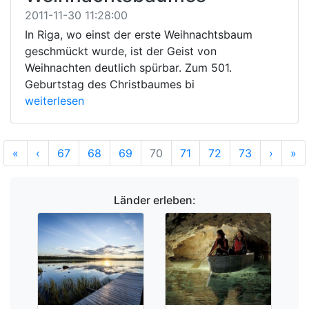
2011-11-30 11:28:00
In Riga, wo einst der erste Weihnachtsbaum
geschmückt wurde, ist der Geist von
Weihnachten deutlich spürbar. Zum 501.
Geburtstag des Christbaumes bi
weiterlesen
Anfang
Vorherige
Nächs
En
«
‹
67
68
69
70
71
72
73
›
»
Länder erleben: