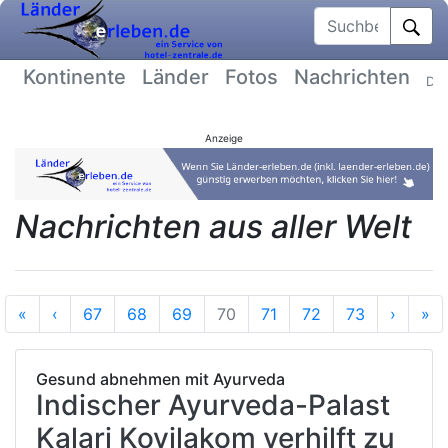
Suchbegriff
Kontinente
Länder
Fotos
Nachrichten
Dat
Anzeige
Nachrichten aus aller Welt
Anfang
Vorherige
Nächs
En
«
‹
67
68
69
70
71
72
73
›
»
Gesund abnehmen mit Ayurveda
Indischer Ayurveda-Palast
Kalari Kovilakom verhilft zu