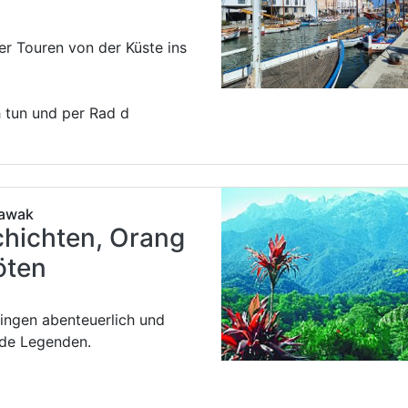
r Touren von der Küste ins
 tun und per Rad d
rawak
chichten, Orang
öten
ingen abenteuerlich und
lde Legenden.