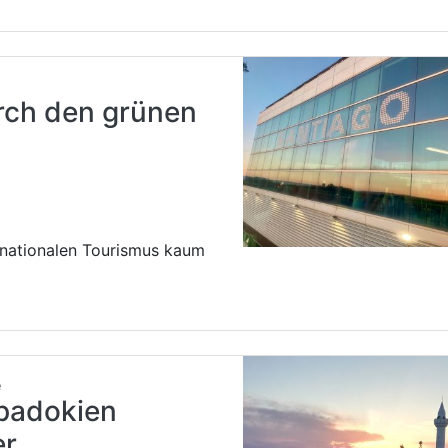
rch den grünen
rnationalen Tourismus kaum
e
padokien
er