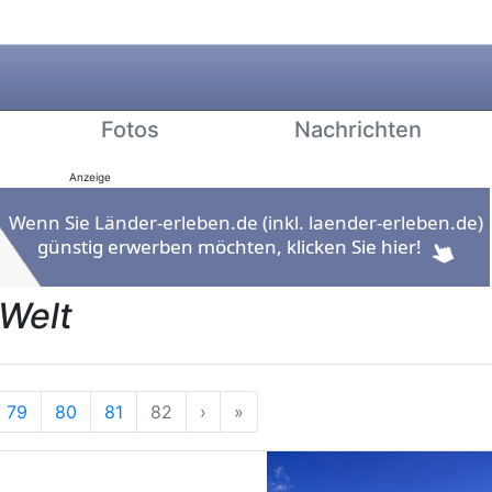
Fotos
Nachrichten
Anzeige
 Welt
g
rherige
Nächste
Ende
79
80
81
82
›
»