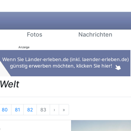
Fotos
Nachrichten
Anzeige
 Welt
g
rherige
Nächste
Ende
80
81
82
83
›
»
e