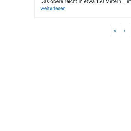
Das obere reicht in etwa 150 Metern Tief
weiterlesen
Anfan
Vo
«
‹