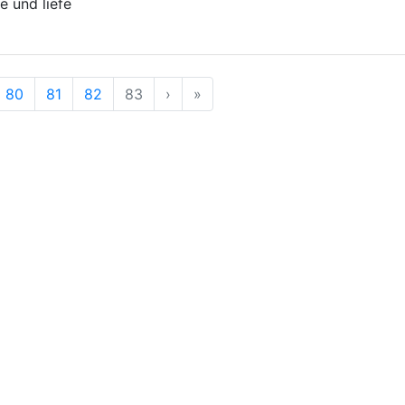
e und liefe
g
rherige
Nächste
Ende
80
81
82
83
›
»