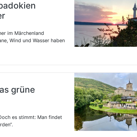
padokien
er
her im Märchenland
kane, Wind und Wasser haben
das grüne
Doch es stimmt: Man findet
rden“.