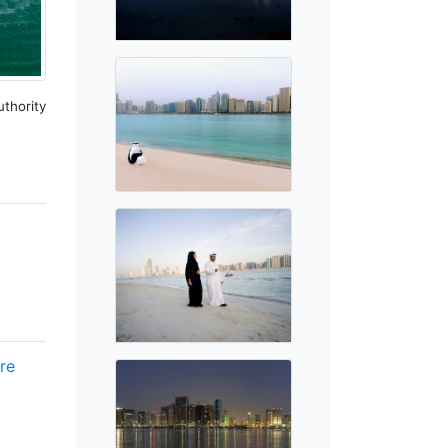
thority
re