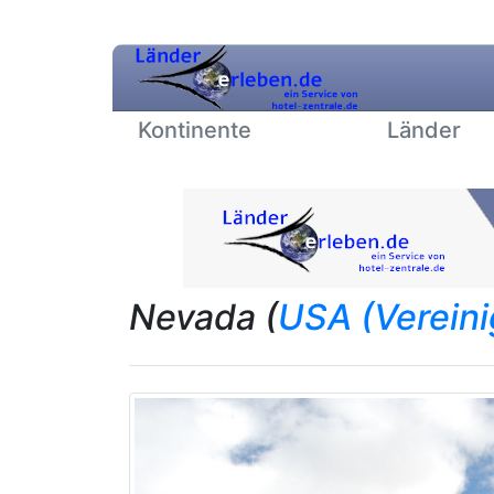
Kontinente
Länder
Nevada (
USA (Vereini