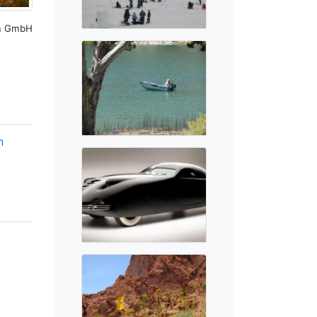
sm GmbH
n