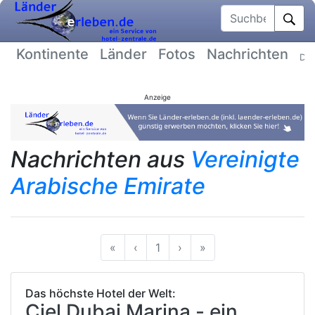
Suchbegriff
Kontinente
Länder
Fotos
Nachrichten
Dat
Anzeige
Nachrichten aus
Vereinigte
Arabische Emirate
Anfang
Vorherige
Nächste
Ende
«
‹
1
›
»
Das höchste Hotel der Welt:
Ciel Dubai Marina - ein