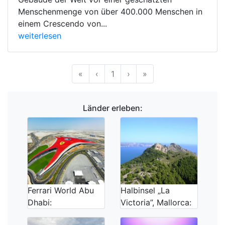
Menschenmenge von über 400.000 Menschen in
einem Crescendo von...
weiterlesen
Anfang
Vorherige
Nächste
Ende
«
‹
1
›
»
Länder erleben:
Ferrari World Abu
Halbinsel „La
Dhabi:
Victoria”, Mallorca: