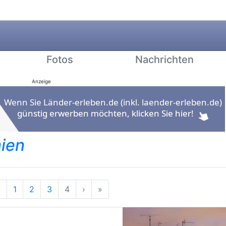
Fotos
Nachrichten
Anzeige
ien
ang
Vorherige
Nächste
Ende
‹
1
2
3
4
›
»