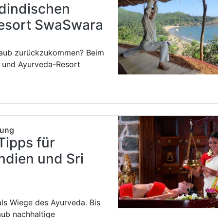
dindischen
esort SwaSwara
Urlaub zurückzukommen? Beim
 und Ayurveda-Resort
rung
Tipps für
ndien und Sri
als Wiege des Ayurveda. Bis
ub nachhaltige