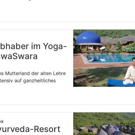
ebhaber im Yoga-
 SwaSwara
ns Mutterland der alten Lehre
ntensiv auf ganzheitliches
ox
yurveda-Resort