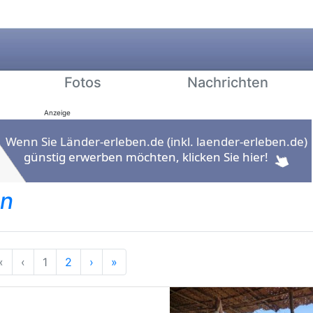
Fotos
Nachrichten
Anzeige
en
Anfang
Vorherige
Nächste
Ende
«
‹
1
2
›
»