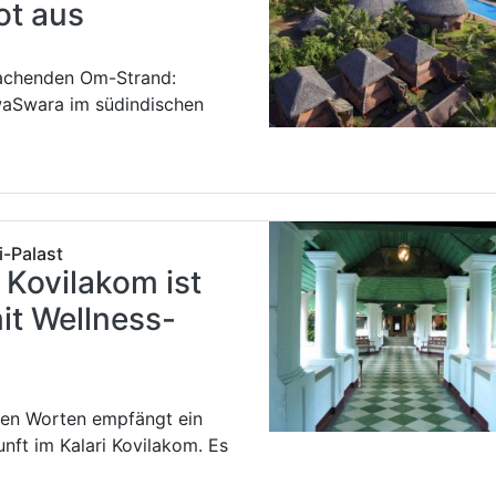
t aus
wachenden Om-Strand:
aSwara im südindischen
i-Palast
i Kovilakom ist
it Wellness-
esen Worten empfängt ein
unft im Kalari Kovilakom. Es