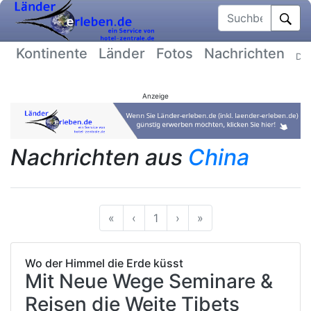
Suchbegriff
Kontinente
Länder
Fotos
Nachrichten
Dat
Anzeige
Nachrichten aus
China
Anfang
Vorherige
Nächste
Ende
«
‹
1
›
»
Wo der Himmel die Erde küsst
Mit Neue Wege Seminare &
Reisen die Weite Tibets