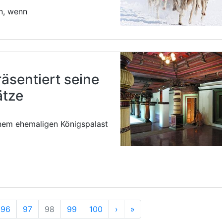
en, wenn
äsentiert seine
ätze
inem ehemaligen Königspalast
e
Nächste
Ende
96
97
98
99
100
›
»