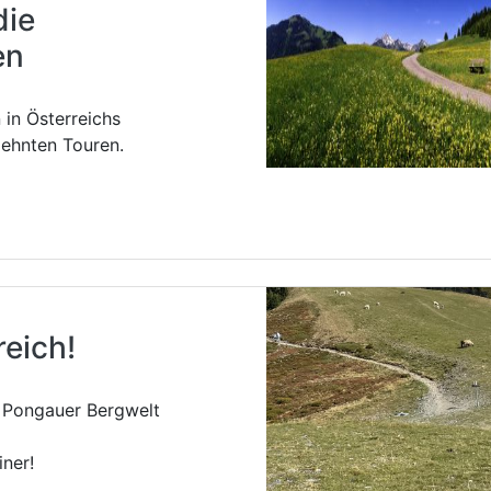
die
en
 in Österreichs
ehnten Touren.
reich!
e Pongauer Bergwelt
iner!