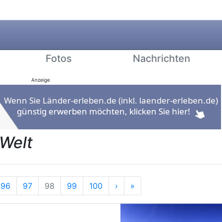
Fotos
Nachrichten
Anzeige
 Welt
e
Nächste
Ende
96
97
98
99
100
›
»