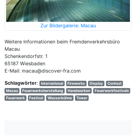
Zur Bildergalerie: Macau
Weitere Informationen beim Fremdenverkehrsbüro
Macau
Schenkendorfstr. 1
65187 Wiesbaden
E-Mail: macau@discover-fra.com
Schlagwörter
:
International
Fireworks
Display
Contest
Macau
Feuerwerksherstellung
Handwerken
Feuerwerkfestivals
Feuerwerk
Festival
Wasserbühne
Tower