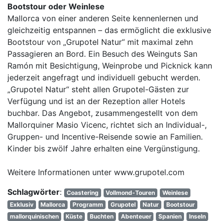
Bootstour oder Weinlese
Mallorca von einer anderen Seite kennenlernen und
gleichzeitig entspannen – das ermöglicht die exklusive
Bootstour von „Grupotel Natur“ mit maximal zehn
Passagieren an Bord. Ein Besuch des Weinguts San
Ramón mit Besichtigung, Weinprobe und Picknick kann
jederzeit angefragt und individuell gebucht werden.
„Grupotel Natur“ steht allen Grupotel-Gästen zur
Verfügung und ist an der Rezeption aller Hotels
buchbar. Das Angebot, zusammengestellt von dem
Mallorquiner Masio Vicenc, richtet sich an Individual-,
Gruppen- und Incentive-Reisende sowie an Familien.
Kinder bis zwölf Jahre erhalten eine Vergünstigung.
Weitere Informationen unter www.grupotel.com
Schlagwörter
:
Coastering
Vollmond-Touren
Weinlese
Exklusiv
Mallorca
Programm
Grupotel
Natur
Bootstour
mallorquinischen
Küste
Buchten
Abenteuer
Spanien
Inseln