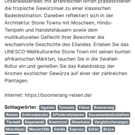
Unterwasserwelt mit artenreichen Riffen prädestinieren
die tropische Gewürzinsel zu einer klassischen
Badedestination. Daneben reflektiert sich in der
Architektur Stone Towns mit Moscheen, Hindu-
Tempeln und Handelshäusern sowie dem
multikulturellen Geflecht ihrer Bewohner die
wechselvolle Geschichte des Eilandes. Erleben Sie das
UNESCO-Weltkulturerbe Stone Town mit seinen bunten
afrikanischen Märkten, tauchen Sie in die Swaheli-
Kultur ein und genießen Sie das Kaleidoskop der
Aromen exotischer Gewürze auf einer der zahlreichen
Plantagen.
Internet: https://boomerang-reisen.de/
Schlagwörter
:
Uganda
Tansania
Fokus
Boomerang
Reisen
Schirmakazien
Affenbrotbäumen
Savannenlandschaften
Tierwelt
Regenwald
Ruwenzori
Mountains
Vergletscherungen
Murchison
Wasserfälle
Gorilla
Express
Safari
Braza