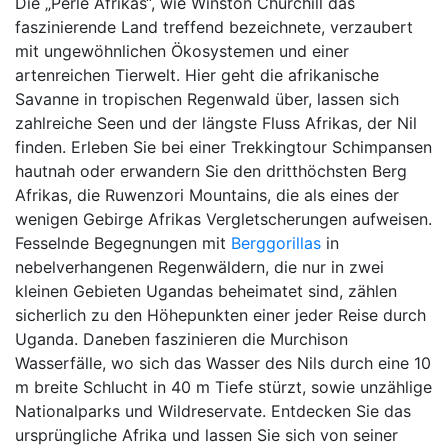
Die „Perle Afrikas“, wie Winston Churchill das
faszinierende Land treffend bezeichnete, verzaubert
mit ungewöhnlichen Ökosystemen und einer
artenreichen Tierwelt. Hier geht die afrikanische
Savanne in tropischen Regenwald über, lassen sich
zahlreiche Seen und der längste Fluss Afrikas, der Nil
finden. Erleben Sie bei einer Trekkingtour Schimpansen
hautnah oder erwandern Sie den dritthöchsten Berg
Afrikas, die Ruwenzori Mountains, die als eines der
wenigen Gebirge Afrikas Vergletscherungen aufweisen.
Fesselnde Begegnungen mit
Berggorillas
in
nebelverhangenen Regenwäldern, die nur in zwei
kleinen Gebieten Ugandas beheimatet sind, zählen
sicherlich zu den Höhepunkten einer jeder Reise durch
Uganda. Daneben faszinieren die Murchison
Wasserfälle, wo sich das Wasser des Nils durch eine 10
m breite Schlucht in 40 m Tiefe stürzt, sowie unzählige
Nationalparks und Wildreservate. Entdecken Sie das
ursprüngliche Afrika und lassen Sie sich von seiner