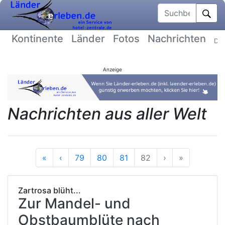
Suchbegriff
Kontinente
Länder
Fotos
Nachrichten
Dat
Anzeige
Nachrichten aus aller Welt
Anfang
Vorherige
Nächste
Ende
«
‹
79
80
81
82
›
»
Zartrosa blüht...
Zur Mandel- und
Obstbaumblüte nach