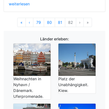
weiterlesen
Anfang
Vorherige
Nächste
Ende
«
‹
79
80
81
82
›
»
Länder erleben:
Weihnachten in
Platz der
Nyhavn /
Unabhängigkeit.
Dänemark.
Kiew.
Uferpromenade.