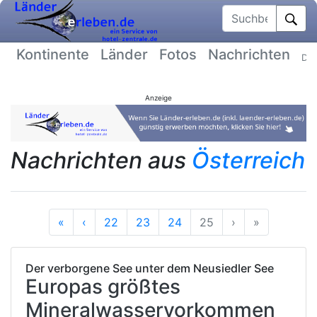
Suchbegriff
Kontinente
Länder
Fotos
Nachrichten
Dat
Anzeige
Nachrichten aus
Österreich
Anfang
Vorherige
Nächste
Ende
«
‹
22
23
24
25
›
»
Der verborgene See unter dem Neusiedler See
Europas größtes
Mineralwasservorkommen