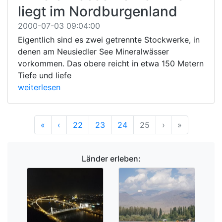
liegt im Nordburgenland
2000-07-03 09:04:00
Eigentlich sind es zwei getrennte Stockwerke, in
denen am Neusiedler See Mineralwässer
vorkommen. Das obere reicht in etwa 150 Metern
Tiefe und liefe
weiterlesen
Anfang
Vorherige
Nächste
Ende
«
‹
22
23
24
25
›
»
Länder erleben: