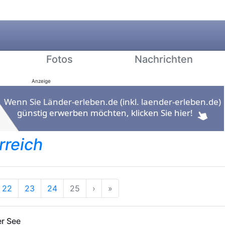
Fotos
Nachrichten
Anzeige
rreich
g
rherige
Nächste
Ende
22
23
24
25
›
»
er See