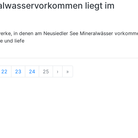
alwasservorkommen liegt im
kwerke, in denen am Neusiedler See Mineralwässer vorkomm
e und liefe
g
rherige
Nächste
Ende
22
23
24
25
›
»