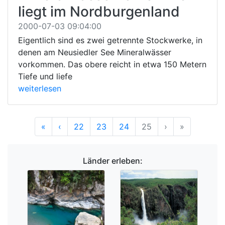
liegt im Nordburgenland
2000-07-03 09:04:00
Eigentlich sind es zwei getrennte Stockwerke, in
denen am Neusiedler See Mineralwässer
vorkommen. Das obere reicht in etwa 150 Metern
Tiefe und liefe
weiterlesen
Anfang
Vorherige
Nächste
Ende
«
‹
22
23
24
25
›
»
Länder erleben: