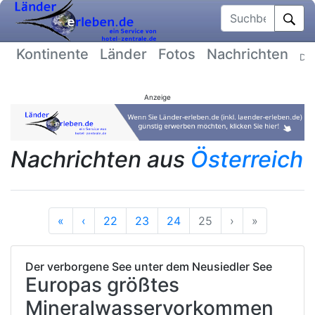
Suchbegriff
Kontinente
Länder
Fotos
Nachrichten
Dat
Anzeige
Nachrichten aus
Österreich
Anfang
Vorherige
Nächste
Ende
«
‹
22
23
24
25
›
»
Der verborgene See unter dem Neusiedler See
Europas größtes
Mineralwasservorkommen