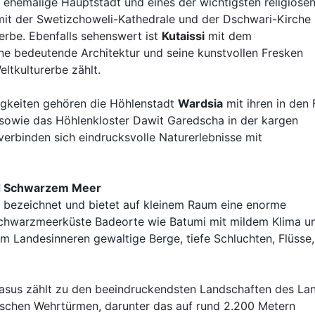
e ehemalige Hauptstadt und eines der wichtigsten religiöse
 mit der Swetizchoweli-Kathedrale und der Dschwari-Kirche
rbe. Ebenfalls sehenswert ist
Kutaissi
mit dem
seine bedeutende Architektur und seine kunstvollen Fresken
tkulturerbe zählt.
gkeiten gehören die Höhlenstadt
Wardsia
mit ihren in den 
owie das Höhlenkloster Dawit Garedscha in der kargen
erbinden sich eindrucksvolle Naturerlebnisse mit
nd Schwarzem Meer
“ bezeichnet und bietet auf kleinem Raum eine enorme
 Schwarzmeerküste Badeorte wie Batumi mit mildem Klima u
m Landesinneren gewaltige Berge, tiefe Schluchten, Flüsse,
sus zählt zu den beeindruckendsten Landschaften des La
stischen Wehrtürmen, darunter das auf rund 2.200 Metern