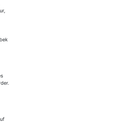
t
ur,
sbek
es
der.
uf