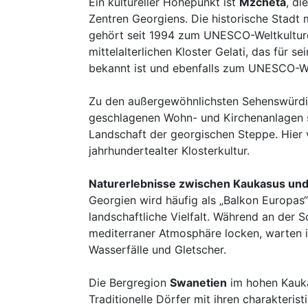
Ein kultureller Höhepunkt ist
Mzcheta
, di
Zentren Georgiens. Die historische Stadt
gehört seit 1994 zum UNESCO-Weltkulture
mittelalterlichen Kloster Gelati, das für 
bekannt ist und ebenfalls zum UNESCO-Wel
Zu den außergewöhnlichsten Sehenswürdi
geschlagenen Wohn- und Kirchenanlagen s
Landschaft der georgischen Steppe. Hier v
jahrhundertealter Klosterkultur.
Naturerlebnisse zwischen Kaukasus u
Georgien wird häufig als „Balkon Europas
landschaftliche Vielfalt. Während an der
mediterraner Atmosphäre locken, warten i
Wasserfälle und Gletscher.
Die Bergregion
Swanetien
im hohen Kauka
Traditionelle Dörfer mit ihren charakteri