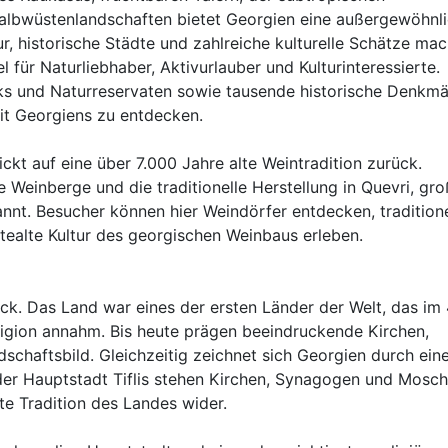
lbwüstenlandschaften bietet Georgien eine außergewöhnl
ur, historische Städte und zahlreiche kulturelle Schätze ma
 für Naturliebhaber, Aktivurlauber und Kulturinteressierte.
ks und Naturreservaten sowie tausende historische Denkmä
eit Georgiens zu entdecken.
ckt auf eine über 7.000 Jahre alte Weintradition zurück.
e Weinberge und die traditionelle Herstellung in Quevri, gr
nt. Besucher können hier Weindörfer entdecken, traditione
tealte Kultur des georgischen Weinbaus erleben.
ck. Das Land war eines der ersten Länder der Welt, das im 
ligion annahm. Bis heute prägen beeindruckende Kirchen,
schaftsbild. Gleichzeitig zeichnet sich Georgien durch ein
n der Hauptstadt Tiflis stehen Kirchen, Synagogen und Mosc
te Tradition des Landes wider.