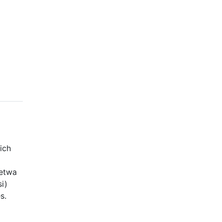
ich
 etwa
si)
s.