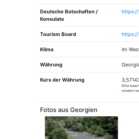
Deutsche Botschaften /
https://
Konsulate
Tourism Board
https:/
Klima
Im Wes
Währung
Georgi
Kurs der Währung
3,57143
Bitte beac
sondern led
Fotos aus Georgien