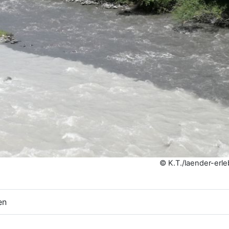
© K.T./laender-erl
en