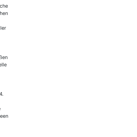
iche
chen
ler
oßen
lle
4.
e
heen