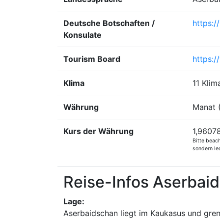
Deutsche Botschaften /
https:/
Konsulate
Tourism Board
https:
Klima
11 Klim
Währung
Manat 
Kurs der Währung
1,96078
Bitte beac
sondern led
Reise-Infos Aserbai
Lage:
Aserbaidschan liegt im Kaukasus und gren