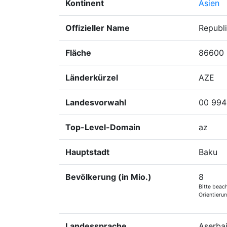
Kontinent
Asien
Offizieller Name
Republ
Fläche
86600
Länderkürzel
AZE
Landesvorwahl
00 994
Top-Level-Domain
az
Hauptstadt
Baku
Bevölkerung (in Mio.)
8
Bitte beac
Orientieru
Landessprache
Aserba