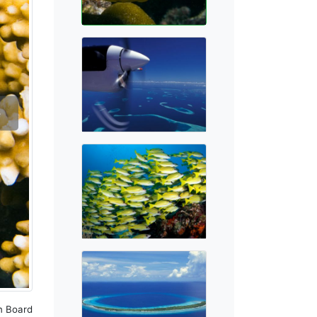
>
n Board