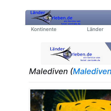
Kontinente
Länder
Malediven (
Maledive