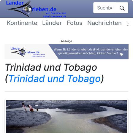
Suchbegriff
Kontinente
Länder
Fotos
Nachrichten
Dat
Anzeige
Trinidad und Tobago
(
Trinidad und Tobago
)