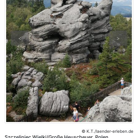
<
>
© K.T./laender-erleben.de
Szczeliniec Wielki/Große Heuscheuer. Polen.