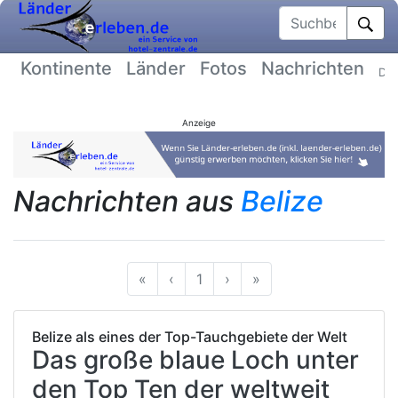
Suchbegriff
Kontinente
Länder
Fotos
Nachrichten
Dat
Anzeige
Nachrichten aus
Belize
Anfang
Vorherige
Nächste
Ende
«
‹
1
›
»
Belize als eines der Top-Tauchgebiete der Welt
Das große blaue Loch unter
den Top Ten der weltweit