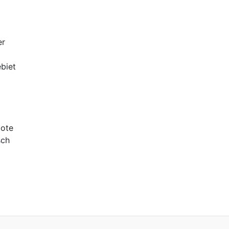
er
biet
bote
sch