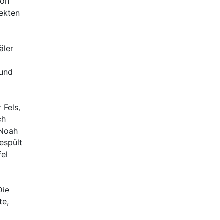
ion
ekten
äler
 und
 Fels,
ch
 Noah
espült
fel
Die
te,