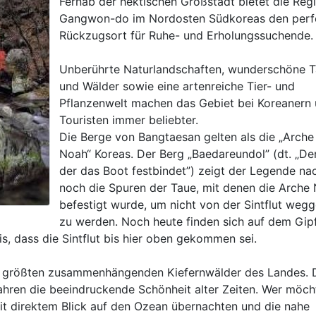
Fernab der hektischen Großstadt bietet die Reg
Gangwon-do im Nordosten Südkoreas den perf
Rückzugsort für Ruhe- und Erholungssuchende.
Unberührte Naturlandschaften, wunderschöne T
und Wälder sowie eine artenreiche Tier- und
Pflanzenwelt machen das Gebiet bei Koreanern
Touristen immer beliebter.
Die Berge von Bangtaesan gelten als die „Arche
Noah“ Koreas. Der Berg „Baedareundol” (dt. „Der
der das Boot festbindet”) zeigt der Legende na
noch die Spuren der Taue, mit denen die Arche
befestigt wurde, um nicht von der Sintflut wegg
zu werden. Noch heute finden sich auf dem Gip
, dass die Sintflut bis hier oben gekommen sei.
e größten zusammenhängenden Kiefernwälder des Landes. 
ren die beeindruckende Schönheit alter Zeiten. Wer möch
mit direktem Blick auf den Ozean übernachten und die nahe