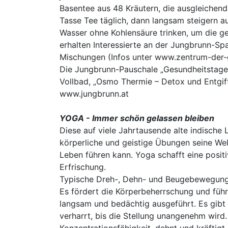
Basentee aus 48 Kräutern, die ausgleichend
Tasse Tee täglich, dann langsam steigern a
Wasser ohne Kohlensäure trinken, um die g
erhalten Interessierte an der Jungbrunn-Sp
Mischungen (Infos unter www.zentrum-der-
Die Jungbrunn-Pauschale „Gesundheitstage“
Vollbad, „Osmo Thermie – Detox und Entgi
www.jungbrunn.at
YOGA - Immer schön gelassen bleiben
Diese auf viele Jahrtausende alte indische
körperliche und geistige Übungen seine We
Leben führen kann. Yoga schafft eine positi
Erfrischung.
Typische Dreh-, Dehn- und Beugebewegunge
Es fördert die Körperbeherrschung und füh
langsam und bedächtig ausgeführt. Es gibt 
verharrt, bis die Stellung unangenehm wird.