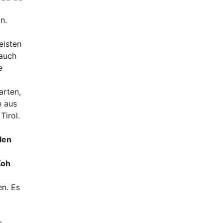
n.
eisten
 auch
e
arten,
e aus
Tirol.
len
Koh
en. Es