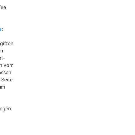
Tee
u
:
giften
in
rl-
ch vom
assen
 Seite
zum
legen