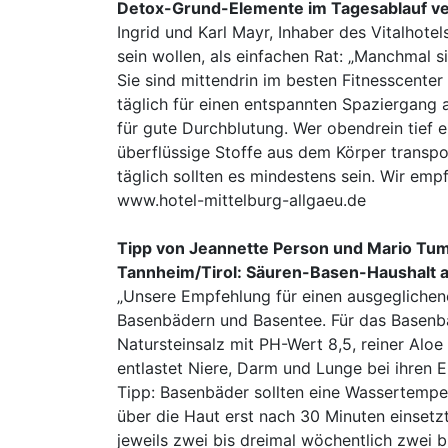
Detox-Grund-Elemente im Tagesablauf v
Ingrid und Karl Mayr, Inhaber des Vitalhotel
sein wollen, als einfachen Rat: „Manchmal s
Sie sind mittendrin im besten Fitnesscenter
täglich für einen entspannten Spaziergang
für gute Durchblutung. Wer obendrein tief e
überflüssige Stoffe aus dem Körper transport
täglich sollten es mindestens sein. Wir emp
www.hotel-mittelburg-allgaeu.de
Tipp von Jeannette Person und Mario Tumle
Tannheim/Tirol: Säuren-Basen-Haushalt 
„Unsere Empfehlung für einen ausgeglichene
Basenbädern und Basentee. Für das Basenb
Natursteinsalz mit PH-Wert 8,5, reiner Alo
entlastet Niere, Darm und Lunge bei ihren E
Tipp: Basenbäder sollten eine Wassertempe
über die Haut erst nach 30 Minuten einsetz
jeweils zwei bis dreimal wöchentlich zwei 