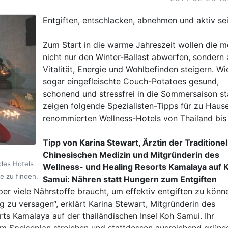
Entgiften, entschlacken, abnehmen und aktiv sei
Zum Start in die warme Jahreszeit wollen die m
nicht nur den Winter-Ballast abwerfen, sondern
Vitalität, Energie und Wohlbefinden steigern. Wi
sogar eingefleischte Couch-Potatoes gesund,
schonend und stressfrei in die Sommersaison st
zeigen folgende Spezialisten-Tipps für zu Haus
renommierten Wellness-Hotels von Thailand bis 
Tipp von Karina Stewart, Ärztin der Traditionel
Chinesischen Medizin und Mitgründerin des
des Hotels
Wellness- und Healing Resorts Kamalaya auf 
he zu finden.
Samui: Nähren statt Hungern zum Entgiften
per viele Nährstoffe braucht, um effektiv entgiften zu könn
ng zu versagen“, erklärt Karina Stewart, Mitgründerin des
ts Kamalaya auf der thailändischen Insel Koh Samui. Ihr