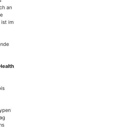
s
ch an
ie
ist im
ende
Health
is
typen
Tag
ns