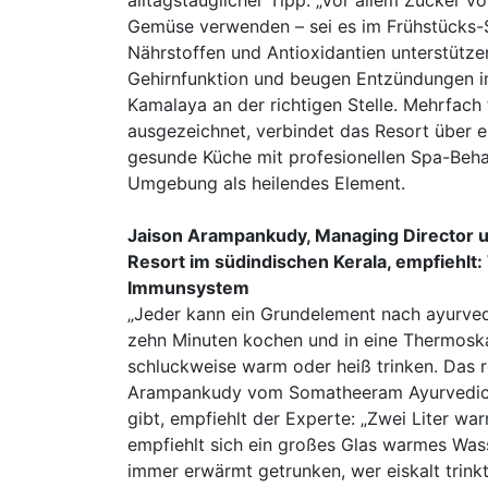
alltagstauglicher Tipp: „Vor allem Zucker 
Gemüse verwenden – sei es im Frühstücks-
Nährstoffen und Antioxidantien unterstützen
Gehirnfunktion und beugen Entzündungen im 
Kamalaya an der richtigen Stelle. Mehrfach
ausgezeichnet, verbindet das Resort über e
gesunde Küche mit profesionellen Spa-Beha
Umgebung als heilendes Element.
Jaison Arampankudy, Managing Director 
Resort im südindischen Kerala, empfiehlt
Immunsystem
„Jeder kann ein Grundelement nach ayurve
zehn Minuten kochen und in eine Thermoskan
schluckweise warm oder heiß trinken. Das 
Arampankudy vom Somatheeram Ayurvedic He
gibt, empfiehlt der Experte: „Zwei Liter wa
empfiehlt sich ein großes Glas warmes Was
immer erwärmt getrunken, wer eiskalt trink