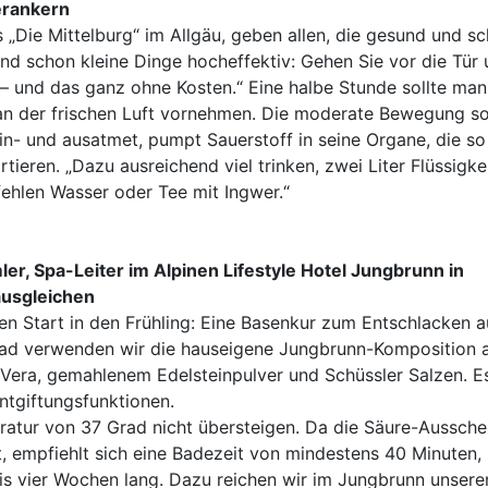
erankern
s „Die Mittelburg“ im Allgäu, geben allen, die gesund und s
ind schon kleine Dinge hocheffektiv: Gehen Sie vor die Tür
 – und das ganz ohne Kosten.“ Eine halbe Stunde sollte man
 an der frischen Luft vornehmen. Die moderate Bewegung s
in- und ausatmet, pumpt Sauerstoff in seine Organe, die so
ieren. „Dazu ausreichend viel trinken, zwei Liter Flüssigke
fehlen Wasser oder Tee mit Ingwer.“
r, Spa-Leiter im Alpinen Lifestyle Hotel Jungbrunn in
ausgleichen
n Start in den Frühling: Eine Basenkur zum Entschlacken a
ad verwenden wir die hauseigene Jungbrunn-Komposition 
e Vera, gemahlenem Edelsteinpulver und Schüssler Salzen. E
ntgiftungsfunktionen.
ratur von 37 Grad nicht übersteigen. Da die Säure-Aussch
t, empfiehlt sich eine Badezeit von mindestens 40 Minuten,
bis vier Wochen lang. Dazu reichen wir im Jungbrunn unsere