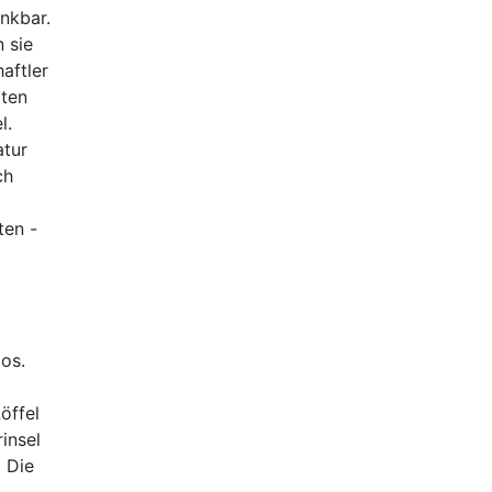
nkbar.
 sie
aftler
rten
l.
atur
ch
ten -
los.
öffel
insel
. Die