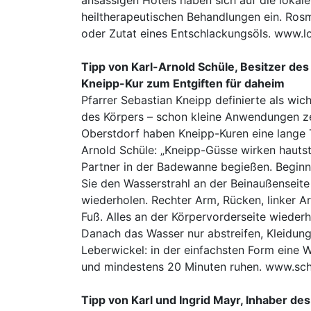
ansässigen Hotels haben sich auf die lokale
heiltherapeutischen Behandlungen ein. Rosm
oder Zutat eines Entschlackungsöls. www.lo
Tipp von Karl-Arnold Schüle, Besitzer de
Kneipp-Kur zum Entgiften für daheim
Pfarrer Sebastian Kneipp definierte als w
des Körpers – schon kleine Anwendungen ze
Oberstdorf haben Kneipp-Kuren eine lange T
Arnold Schüle: „Kneipp-Güsse wirken hauts
Partner in der Badewanne begießen. Beginn
Sie den Wasserstrahl an der Beinaußenseite
wiederholen. Rechter Arm, Rücken, linker 
Fuß. Alles an der Körpervorderseite wiede
Danach das Wasser nur abstreifen, Kleidung 
Leberwickel: in der einfachsten Form eine
und mindestens 20 Minuten ruhen. www.sc
Tipp von Karl und Ingrid Mayr, Inhaber de