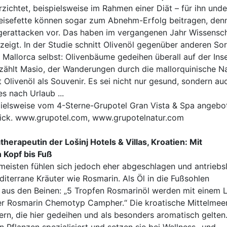
zichtet, beispielsweise im Rahmen einer Diät – für ihn unde
peisefette können sogar zum Abnehm-Erfolg beitragen, denn
ngerattacken vor. Das haben im vergangenen Jahr Wissensch
eigt. In der Studie schnitt Olivenöl gegenüber anderen So
allorca selbst: Olivenbäume gedeihen überall auf der Inse
erzählt Masio, der Wanderungen durch die mallorquinische N
t Olivenöl als Souvenir. Es sei nicht nur gesund, sondern au
s nach Urlaub ...
pielsweise vom 4-Sterne-Grupotel Gran Vista & Spa angebo
nick. www.grupotel.com, www.grupotelnatur.com
erapeutin der Lošinj Hotels & Villas, Kroatien: Mit
 Kopf bis Fuß
e meisten fühlen sich jedoch eher abgeschlagen und antriebs
iterrane Kräuter wie Rosmarin. Als Öl in die Fußsohlen
e aus den Beinen: „5 Tropfen Rosmarinöl werden mit einem L
der Rosmarin Chemotyp Campher.“ Die kroatische Mittelmeer
tern, die hier gedeihen und als besonders aromatisch gelten