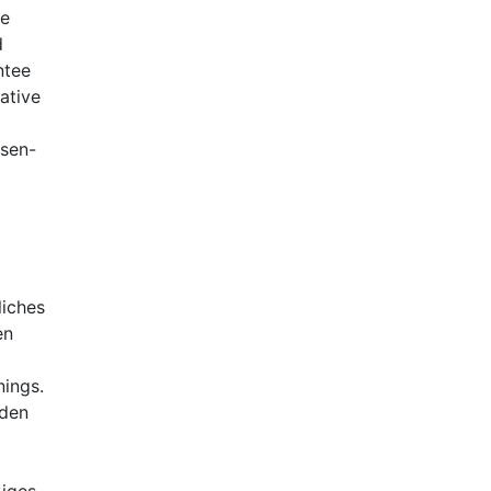
ne
d
ntee
ative
asen-
liches
en
ings.
rden