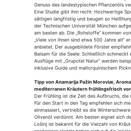
Genuss des landestypischen Pflanzenöls ver
Eine Studie gibt ihm recht: Hochwertige S
sättigen langfristig und beugen so Heißhu
der Technischen Universität München aufgez
am besten ab. Die „Rohstoffe“ kommen von M
„Viele von ihnen sind etwa 500 Jahre alt“ 
anbietet. Der ausgebildete Förster empfiehl
Balsam für die Seele: Schließlich schmeckt e
Ausflüge mit „Grupotel Natur“ werden beis
inklusive Guide und mallorquinischem Pick
Tipp von Anamarija Pažin Moroviæ, Aromath
mediterranen Kräutern frühlingsfrisch von
Der Frühling ist die Zeit des Aufbruchs, di
Für den Start in den Tag empfehlen sich med
einmassiert, vertreibt es die Winterschwer
Olivenöl verdünnt. Am besten eignet sich 
Lošinj ist bekannt für die Vielzahl von Kräu