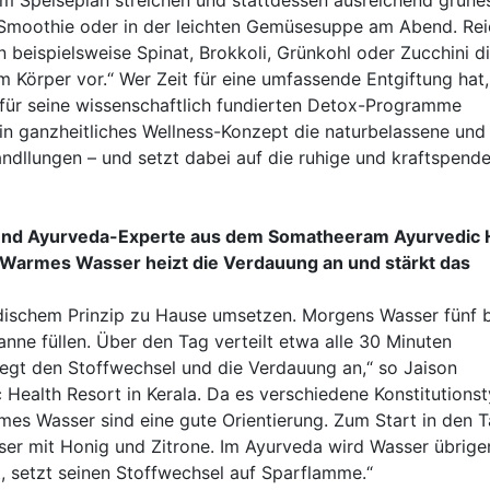
vom Speiseplan streichen und stattdessen ausreichend grüne
Smoothie oder in der leichten Gemüsesuppe am Abend. Rei
 beispielsweise Spinat, Brokkoli, Grünkohl oder Zucchini d
Körper vor.“ Wer Zeit für eine umfassende Entgiftung hat, 
 für seine wissenschaftlich fundierten Detox-Programme
in ganzheitliches Wellness-Konzept die naturbelassene und
ndllungen – und setzt dabei auf die ruhige und kraftspend
und Ayurveda-Experte aus dem Somatheeram Ayurvedic 
: Warmes Wasser heizt die Verdauung an und stärkt das
dischem Prinzip zu Hause umsetzen. Morgens Wasser fünf b
ne füllen. Über den Tag verteilt etwa alle 30 Minuten
regt den Stoffwechsel und die Verdauung an,“ so Jaison
alth Resort in Kerala. Da es verschiedene Konstitutions
rmes Wasser sind eine gute Orientierung. Zum Start in den 
ser mit Honig und Zitrone. Im Ayurveda wird Wasser übrige
t, setzt seinen Stoffwechsel auf Sparflamme.“