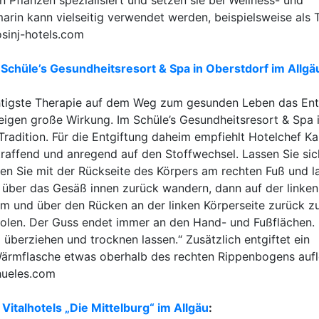
n Pflanzen spezialisiert und setzen sie bei Wellness- und
arin kann vielseitig verwendet werden, beispielsweise als 
sinj-hotels.com
s
Schüle’s Gesundheitsresort & Spa in Oberstdorf im Allgä
ichtigste Therapie auf dem Weg zum gesunden Leben das Ent
igen große Wirkung. Im Schüle’s Gesundheitsresort & Spa 
radition. Für die Entgiftung daheim empfiehlt Hotelchef Ka
traffend und anregend auf den Stoffwechsel. Lassen Sie si
en Sie mit der Rückseite des Körpers am rechten Fuß und l
 über das Gesäß innen zurück wandern, dann auf der linken
Arm und über den Rücken an der linken Körperseite zurück 
rholen. Der Guss endet immer an den Hand- und Fußflächen.
überziehen und trocknen lassen.“ Zusätzlich entgiftet ein
 Wärmflasche etwas oberhalb des rechten Rippenbogens auf
hueles.com
s
Vitalhotels „Die Mittelburg“ im Allgäu
: