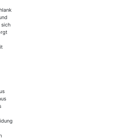
chlank
 und
 sich
orgt
it
us
aus
s
eidung
n