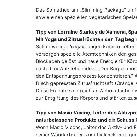
Das Somatheeram „Slimming Package“ umfa
sowie einen speziellen vegetarischen Speis
Tipp von Lorraine Starkey de Xamena, Spa-L
Mit Yoga und Zitrusfrüchten den Tag beg
Schon wenige Yogaübungen können helfen, p
versorgen spezielle Atemtechniken den ge
Blockaden gelöst und neue Energie für Kö
nach dem Aufstehen ideal: „Der Körper mus
den Entspannungsprozess konzentrieren.“ Al
frisch gepressten Zitrusfruchtsaft (Orange,
Diese Früchte sind reich an Antioxidantien 
zur Entgiftung des Körpers und stärken zu
Tipp von Masio Vicenç, Leiter des Aktivpr
naturbelassene Produkte und ein Schuss 
Wenn Masio Vicenç, Leiter des Aktiv- und F
seiner Wandertouren zum Picknick lädt, gib