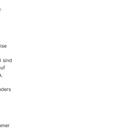
r
ise
 sind
auf
a,
.
nders
ehmer