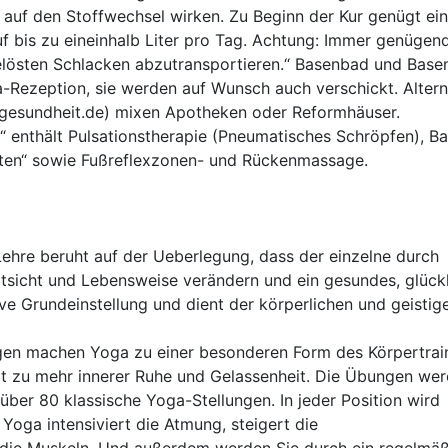
 auf den Stoffwechsel wirken. Zu Beginn der Kur genügt ei
uf bis zu eineinhalb Liter pro Tag. Achtung: Immer genügen
elösten Schlacken abzutransportieren.“ Basenbad und Base
a-Rezeption, sie werden auf Wunsch auch verschickt. Altern
gesundheit.de) mixen Apotheken oder Reformhäuser.
 enthält Pulsationstherapie (Pneumatisches Schröpfen), B
ften“ sowie Fußreflexzonen- und Rückenmassage.
 Lehre beruht auf der Ueberlegung, dass der einzelne durch
ltsicht und Lebensweise verändern und ein gesundes, glück
ve Grundeinstellung und dient der körperlichen und geistig
n machen Yoga zu einer besonderen Form des Körpertrain
rt zu mehr innerer Ruhe und Gelassenheit. Die Übungen we
über 80 klassische Yoga-Stellungen. In jeder Position wird
 Yoga intensiviert die Atmung, steigert die