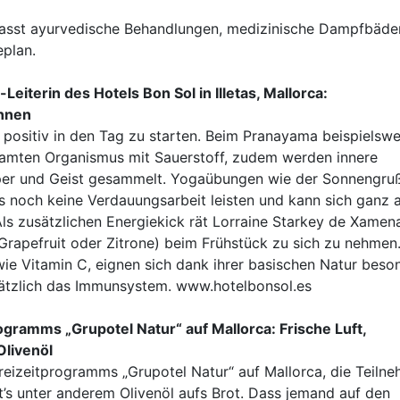
sst ayurvedische Behandlungen, medizinische Dampfbäde
eplan.
eiterin des Hotels Bon Sol in Illetas, Mallorca:
innen
ositiv in den Tag zu starten. Beim Pranayama beispielswe
samten Organismus mit Sauerstoff, zudem werden innere
rper und Geist gesammelt. Yogaübungen wie der Sonnengruß
s noch keine Verdauungsarbeit leisten und kann sich ganz 
s zusätzlichen Energiekick rät Lorraine Starkey de Xamen
 Grapefruit oder Zitrone) beim Frühstück zu sich zu nehmen
wie Vitamin C, eignen sich dank ihrer basischen Natur beso
sätzlich das Immunsystem. www.hotelbonsol.es
ogramms „Grupotel Natur“ auf Mallorca: Frische Luft,
Olivenöl
reizeitprogramms „Grupotel Natur“ auf Mallorca, die Teiln
t’s unter anderem Olivenöl aufs Brot. Dass jemand auf den