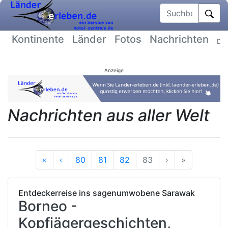
Suchbegriff
Kontinente
Länder
Fotos
Nachrichten
Dat
Anzeige
Nachrichten aus aller Welt
Anfang
Vorherige
Nächste
Ende
«
‹
80
81
82
83
›
»
Entdeckerreise ins sagenumwobene Sarawak
Borneo -
Kopfjägergeschichten,