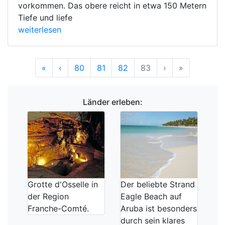
vorkommen. Das obere reicht in etwa 150 Metern
Tiefe und liefe
weiterlesen
Anfang
Vorherige
Nächste
Ende
«
‹
80
81
82
83
›
»
Länder erleben:
Grotte d'Osselle in
Der beliebte Strand
der Region
Eagle Beach auf
Franche-Comté.
Aruba ist besonders
durch sein klares