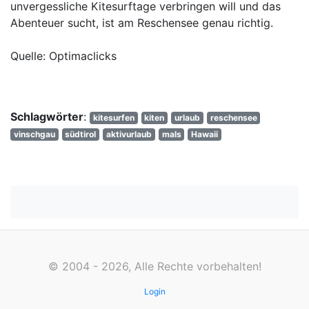
unvergessliche Kitesurftage verbringen will und das
Abenteuer sucht, ist am Reschensee genau richtig.
Quelle: Optimaclicks
Schlagwörter
:
kitesurfen
kiten
urlaub
reschensee
vinschgau
südtirol
aktivurlaub
mals
Hawaii
© 2004 - 2026, Alle Rechte vorbehalten!
Login