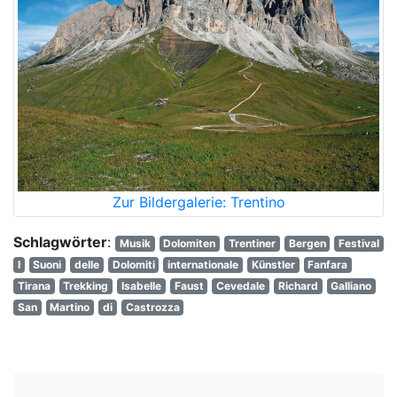
Zur Bildergalerie: Trentino
Schlagwörter
:
Musik
Dolomiten
Trentiner
Bergen
Festival
I
Suoni
delle
Dolomiti
internationale
Künstler
Fanfara
Tirana
Trekking
Isabelle
Faust
Cevedale
Richard
Galliano
San
Martino
di
Castrozza