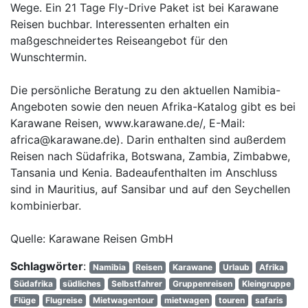
Wege. Ein 21 Tage Fly-Drive Paket ist bei Karawane
Reisen buchbar. Interessenten erhalten ein
maßgeschneidertes Reiseangebot für den
Wunschtermin.
Die persönliche Beratung zu den aktuellen Namibia-
Angeboten sowie den neuen Afrika-Katalog gibt es bei
Karawane Reisen, www.karawane.de/, E-Mail:
africa@karawane.de). Darin enthalten sind außerdem
Reisen nach Südafrika, Botswana, Zambia, Zimbabwe,
Tansania und Kenia. Badeaufenthalten im Anschluss
sind in Mauritius, auf Sansibar und auf den Seychellen
kombinierbar.
Quelle: Karawane Reisen GmbH
Schlagwörter
:
Namibia
Reisen
Karawane
Urlaub
Afrika
Südafrika
südliches
Selbstfahrer
Gruppenreisen
Kleingruppe
Flüge
Flugreise
Mietwagentour
mietwagen
touren
safaris