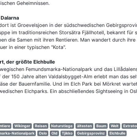
nischen Geheimnissen.
 Dalarna
andort ist Groevelsjoen in der südschwedischen Gebirgsprovi
ppe im traditionsreichen Storsätra Fjällhotell, bekannt für 
leben die Samen mit ihren Rentieren. Man wandert durch ihre
er in einer typischen "Kota".
t, der größte Elchbulle
rwegischen Femundsmarka-Nationalpark und das Lillådalen
 der 150 Jahre alten Valdalsbygget-Alm erlebt man das sel
äse der Bauernfamilie. Und im Elch Park bei Mörkret warte
hwedischen Elchparks. Ein abschließendes Sightseeing in Os
ntiere
Wikinger
Reisen
Naturstiege
ältesten
Baum
Welt
Extrato
arka-Nationalpark
Oslo
Old
Tjikko
Gebirgsprovinz
Elchbulle