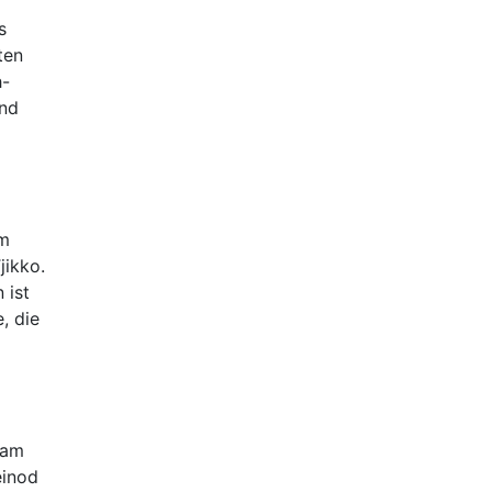
s
ten
h-
und
em
jikko.
 ist
, die
sam
einod