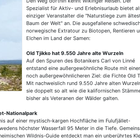
Den Weg dorthin kennt Wikinger Reisen. Der
Spezialist für Aktiv- und Erlebnisurlaub bietet al
einziger Veranstalter die "Naturstiege zum ältes
Baum der Welt" an. Die ausgefallene schwedisc
norwegische Extratour zu Biotopen, Rentieren 
Elchen im Land der Samen:
Old Tjikko hat 9.550 Jahre alte Wurzeln
Auf den Spuren des Botanikers Carl von Linné
entstand eine außergewöhnliche Route mit ein
noch außergewöhnlicheren Ziel: die Fichte Old T
Mit nachweislich rund 9.550 Jahre alten Wurzeln
sie doppelt so alt wie die kalifornischen Stämme
bisher als Veteranen der Wälder galten.
et-Nationalpark
nis auf einer mystisch-kargen Hochfläche im Fulufjället-
hwedens höchster Wasserfall 95 Meter in die Tiefe. Gemein
nheimischen Wildnis-Guide entdeckt man ein unberührtes Kl