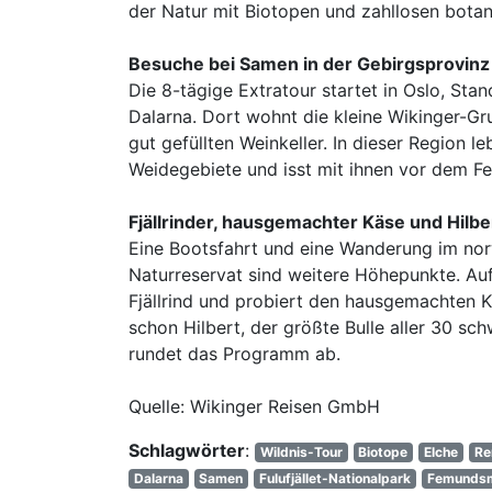
der Natur mit Biotopen und zahllosen bota
Besuche bei Samen in der Gebirgsprovinz
Die 8-tägige Extratour startet in Oslo, St
Dalarna. Dort wohnt die kleine Wikinger-Gru
gut gefüllten Weinkeller. In dieser Region 
Weidegebiete und isst mit ihnen vor dem Feu
Fjällrinder, hausgemachter Käse und Hilber
Eine Bootsfahrt und eine Wanderung im no
Naturreservat sind weitere Höhepunkte. Auf
Fjällrind und probiert den hausgemachten K
schon Hilbert, der größte Bulle aller 30 sc
rundet das Programm ab.
Quelle: Wikinger Reisen GmbH
Schlagwörter
:
Wildnis-Tour
Biotope
Elche
Re
Dalarna
Samen
Fulufjället-Nationalpark
Femundsm