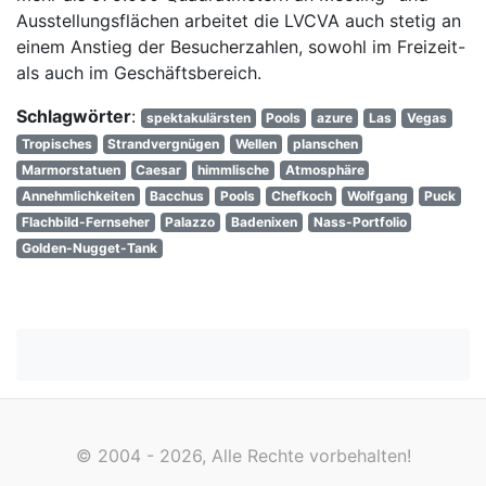
Ausstellungsflächen arbeitet die LVCVA auch stetig an
einem Anstieg der Besucherzahlen, sowohl im Freizeit-
als auch im Geschäftsbereich.
Schlagwörter
:
spektakulärsten
Pools
azure
Las
Vegas
Tropisches
Strandvergnügen
Wellen
planschen
Marmorstatuen
Caesar
himmlische
Atmosphäre
Annehmlichkeiten
Bacchus
Pools
Chefkoch
Wolfgang
Puck
Flachbild-Fernseher
Palazzo
Badenixen
Nass-Portfolio
Golden-Nugget-Tank
© 2004 - 2026, Alle Rechte vorbehalten!