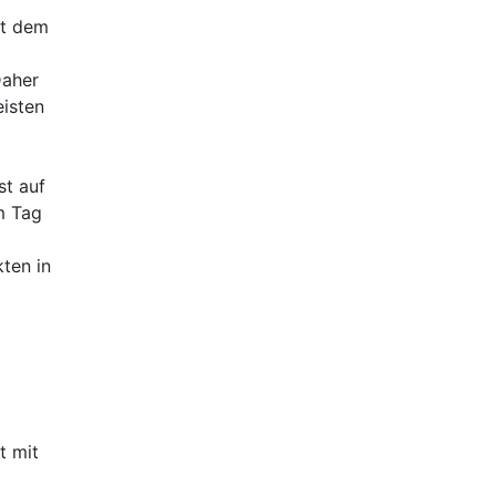
st dem
Daher
isten
st auf
m Tag
ten in
t mit