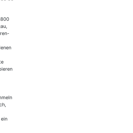
1.800
gau,
ren-
denen
te
bieren
ummeln
ch,
 ein