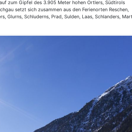
nauf zum Gipfel des 3.905 Meter hohen Ortlers, Südtirols
chgau setzt sich zusammen aus den Ferienorten Reschen,
rs, Glurns, Schluderns, Prad, Sulden, Laas, Schlanders, Marte