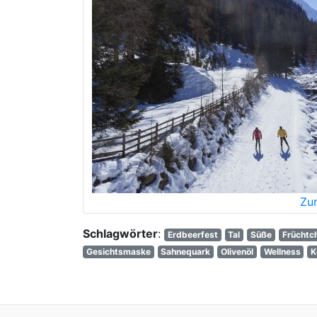
Zur
Schlagwörter
:
Erdbeerfest
Tal
Süße
Früchtc
Gesichtsmaske
Sahnequark
Olivenöl
Wellness
K