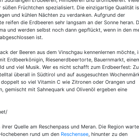
den Südhängen Erdbeeren, Himbeeren und Brombeeren. Viele
süßen Früchtchen spezialisiert. Die einzigartige Qualität i
agen und kühlen Nächten zu verdanken. Aufgrund der
 reifen die Erdbeeren sehr langsam an der Sonne heran. 
ma und werden selbst noch dann gepflückt, wenn in den me
abgeschlossen ist.
ack der Beeren aus dem Vinschgau kennenlernen möchte, i
, mit Erdbeerkönigin, Riesenerdbeertorte, Bauernmarkt, eine
d und viel Musik. Wer es nicht schafft zum Erdbeerfest: Zu
elltal überall in Südtirol und auf ausgesuchten Wochenmärk
 doppelt so viel Vitamin C wie Zitronen oder Orangen und
, gemischt mit Sahnequark und Olivenöl ergeben eine
net/
n ihrer Quelle am Reschenpass und Meran. Die Region warte
n Hochebenen rund um den
Reschensee
, hinunter zu den