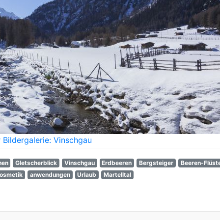
 Bildergalerie: Vinschgau
hen
Gletscherblick
Vinschgau
Erdbeeren
Bergsteiger
Beeren-Flüst
osmetik
anwendungen
Urlaub
Martelltal