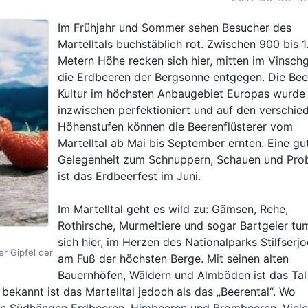
Im Frühjahr und Sommer sehen Besucher des
Martelltals buchstäblich rot. Zwischen 900 bis 
Metern Höhe recken sich hier, mitten im Vinsch
die Erdbeeren der Bergsonne entgegen. Die Bee
Kultur im höchsten Anbaugebiet Europas wurde
inzwischen perfektioniert und auf den verschie
Höhenstufen können die Beerenflüsterer vom
Martelltal ab Mai bis September ernten. Eine gu
Gelegenheit zum Schnuppern, Schauen und Pro
ist das Erdbeerfest im Juni.
Im Martelltal geht es wild zu: Gämsen, Rehe,
Rothirsche, Murmeltiere und sogar Bartgeier t
sich hier, im Herzen des Nationalparks Stilfserjo
r Gipfel der
am Fuß der höchsten Berge. Mit seinen alten
Bauernhöfen, Wäldern und Almböden ist das Tal
 bekannt ist das Martelltal jedoch als das „Beerental“. Wo