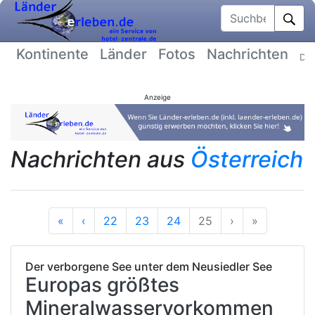
Suchbegriff
Kontinente
Länder
Fotos
Nachrichten
Dat
Anzeige
Nachrichten aus
Österreich
Anfang
Vorherige
Nächste
Ende
«
‹
22
23
24
25
›
»
Der verborgene See unter dem Neusiedler See
Europas größtes
Mineralwasservorkommen