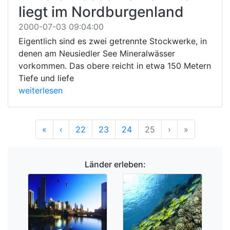
liegt im Nordburgenland
2000-07-03 09:04:00
Eigentlich sind es zwei getrennte Stockwerke, in
denen am Neusiedler See Mineralwässer
vorkommen. Das obere reicht in etwa 150 Metern
Tiefe und liefe
weiterlesen
Anfang
Vorherige
Nächste
Ende
«
‹
22
23
24
25
›
»
Länder erleben: