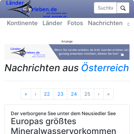
Suchbegriff
Kontinente
Länder
Fotos
Nachrichten
Dat
Anzeige
Nachrichten aus
Österreich
Anfang
Vorherige
Nächste
Ende
«
‹
22
23
24
25
›
»
Der verborgene See unter dem Neusiedler See
Europas größtes
Mineralwasservorkommen