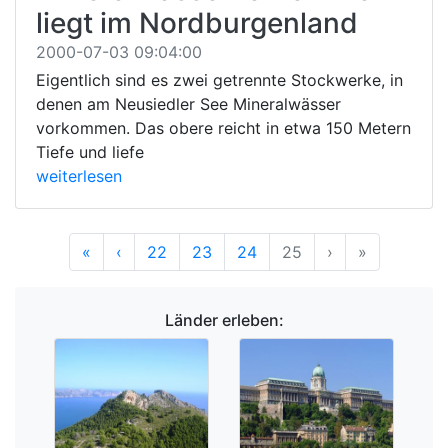
liegt im Nordburgenland
2000-07-03 09:04:00
Eigentlich sind es zwei getrennte Stockwerke, in
denen am Neusiedler See Mineralwässer
vorkommen. Das obere reicht in etwa 150 Metern
Tiefe und liefe
weiterlesen
Anfang
Vorherige
Nächste
Ende
«
‹
22
23
24
25
›
»
Länder erleben: