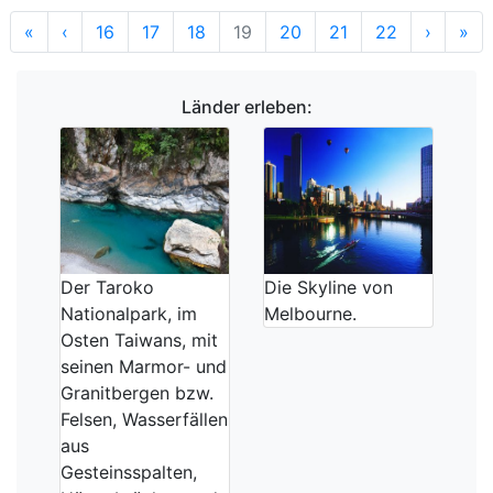
Anfang
Vorherige
Nächst
En
«
‹
16
17
18
19
20
21
22
›
»
Länder erleben:
Der Taroko
Die Skyline von
Nationalpark, im
Melbourne.
Osten Taiwans, mit
seinen Marmor- und
Granitbergen bzw.
Felsen, Wasserfällen
aus
Gesteinsspalten,