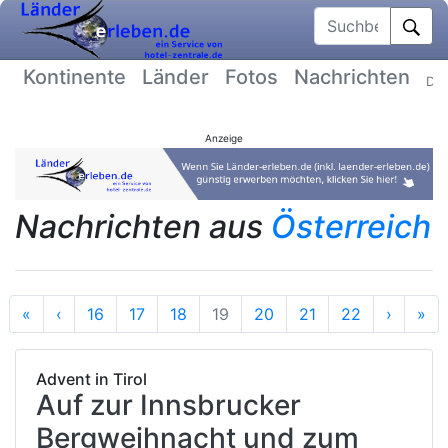
Suchbegriff
Kontinente
Länder
Fotos
Nachrichten
Dat
Anzeige
Nachrichten aus
Österreich
Anfang
Vorherige
Nächst
En
«
‹
16
17
18
19
20
21
22
›
»
Advent in Tirol
Auf zur Innsbrucker
Bergweihnacht und zum