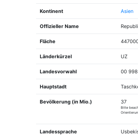
Kontinent
Asien
Offizieller Name
Republ
Fläche
44700
Länderkürzel
UZ
Landesvorwahl
00 998
Hauptstadt
Taschk
Bevölkerung (in Mio.)
37
Bitte beac
Orientieru
Landessprache
Usbekis