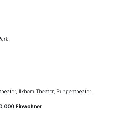
Park
theater, Ilkhom Theater, Puppentheater…
50.000 Einwohner