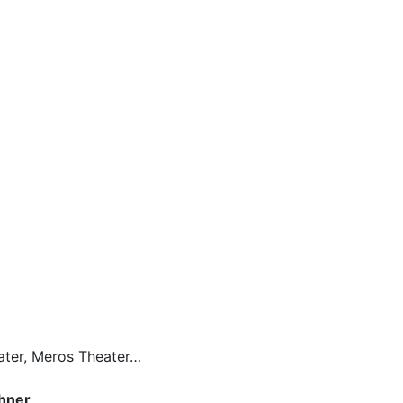
eater, Meros Theater…
hner